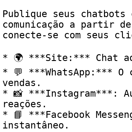
Publique seus chatbots 
comunicação a partir de
conecte-se com seus cli
* 🌍 ***Site:*** Chat a
* 💬 ***WhatsApp:*** O 
vendas.

* 📸 ***Instagram***: A
reações.

* 📘 ***Facebook Messen
instantâneo.
