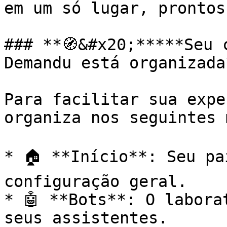
em um só lugar, prontos
### **🧭&#x20;*****Seu 
Demandu está organizada*
Para facilitar sua expe
organiza nos seguintes 
* 🏠 **Início**: Seu pa
configuração geral.

* 🤖 **Bots**: O labora
seus assistentes.
