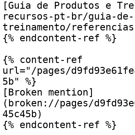
[Guia de Produtos e Tre
recursos-pt-br/guia-de-
treinamento/referencias
{% endcontent-ref %}

{% content-ref 
url="/pages/d9fd93e61fe
5b" %}

[Broken mention]
(broken://pages/d9fd93e
45c45b)
