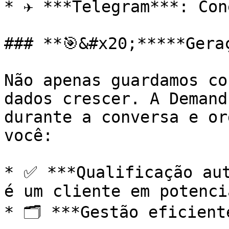
* ✈️ ***Telegram***: Con
### **🎯&#x20;*****Gera
Não apenas guardamos co
dados crescer. A Demand
durante a conversa e or
você:

* ✅ ***Qualificação aut
é um cliente em potencia
* 🗂️ ***Gestão eficient