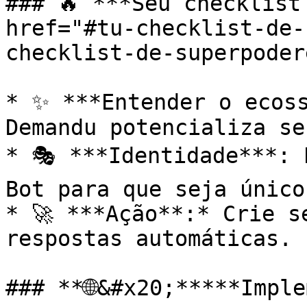
### 🔥 ***Seu checklist
href="#tu-checklist-de-
checklist-de-superpoder
* ✨ ***Entender o ecoss
Demandu potencializa se
* 🎭 ***Identidade***: 
Bot para que seja único.
* 🚀 ***Ação**:* Crie s
respostas automáticas.

### **🌐&#x20;*****Imple