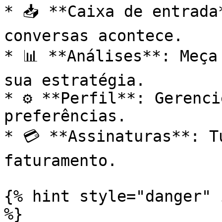
* 📥 **Caixa de entrada
conversas acontece.

* 📊 **Análises**: Meça
sua estratégia.

* ⚙️ **Perfil**: Gerenci
preferências.

* 💳 **Assinaturas**: T
faturamento.

{% hint style="danger" 
%}
