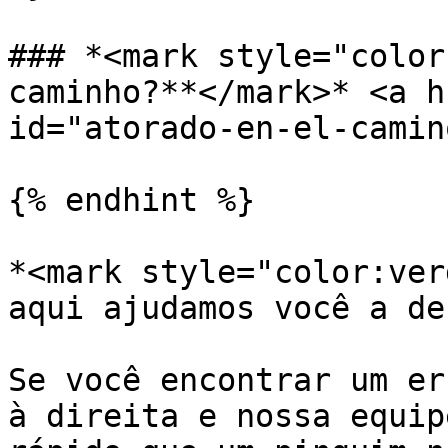
### *<mark style="color
caminho?**</mark>* <a h
id="atorado-en-el-camin
{% endhint %}

*<mark style="color:ver
aqui ajudamos você a de
Se você encontrar um er
à direita e nossa equip