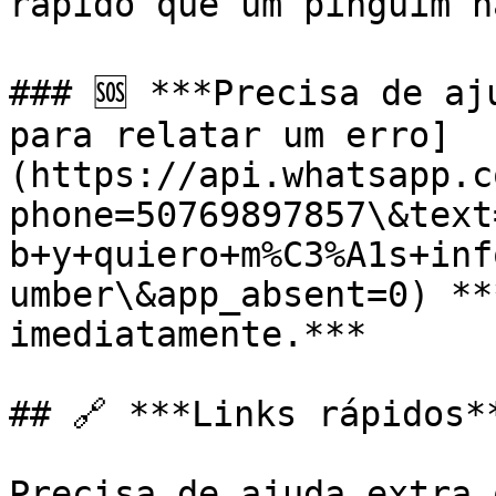
rápido que um pinguim n
### 🆘 ***Precisa de aj
para relatar um erro]
(https://api.whatsapp.c
phone=50769897857\&text
b+y+quiero+m%C3%A1s+inf
umber\&app_absent=0) **
imediatamente.***

## 🔗 ***Links rápidos**
Precisa de ajuda extra 