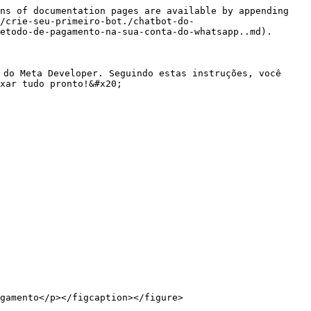
ns of documentation pages are available by appending 
/crie-seu-primeiro-bot./chatbot-do-
etodo-de-pagamento-na-sua-conta-do-whatsapp..md).

 do Meta Developer. Seguindo estas instruções, você 
xar tudo pronto!&#x20;

gamento</p></figcaption></figure>
