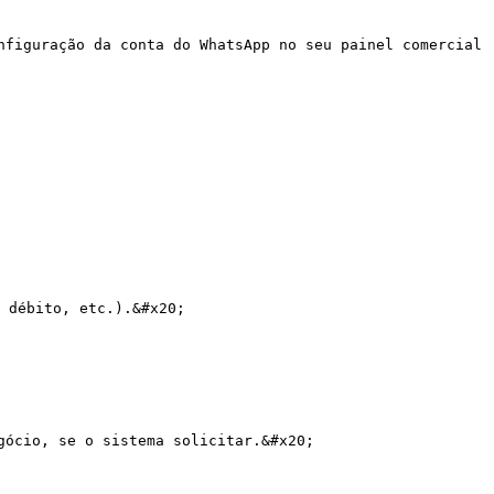
nfiguração da conta do WhatsApp no seu painel comercial 
 débito, etc.).&#x20;

ócio, se o sistema solicitar.&#x20;
