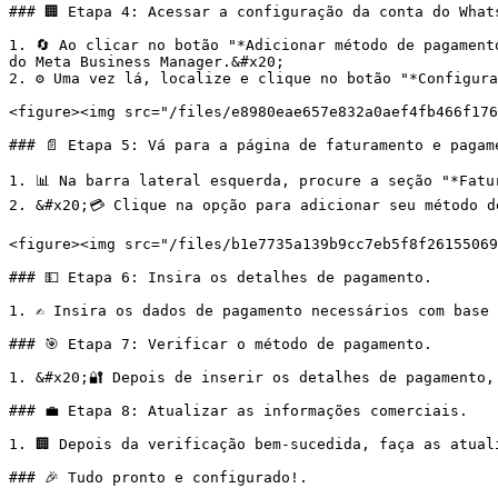
### 🏢 Etapa 4: Acessar a configuração da conta do Whats
1. 🔄 Ao clicar no botão "*Adicionar método de pagament
do Meta Business Manager.&#x20;

2. ⚙️ Uma vez lá, localize e clique no botão "*Configura
<figure><img src="/files/e8980eae657e832a0aef4fb466f176
### 📄 Etapa 5: Vá para a página de faturamento e pagame
1. 📊 Na barra lateral esquerda, procure a seção "*Fatu
2. &#x20;💳 Clique na opção para adicionar seu método d
<figure><img src="/files/b1e7735a139b9cc7eb5f8f26155069
### 💵 Etapa 6: Insira os detalhes de pagamento.

1. ✍️ Insira os dados de pagamento necessários com base
### 🎯 Etapa 7: Verificar o método de pagamento.

1. &#x20;🔐 Depois de inserir os detalhes de pagamento,
### 💼 Etapa 8: Atualizar as informações comerciais.

1. 🏢 Depois da verificação bem-sucedida, faça as atual
### 🎉 Tudo pronto e configurado!.
