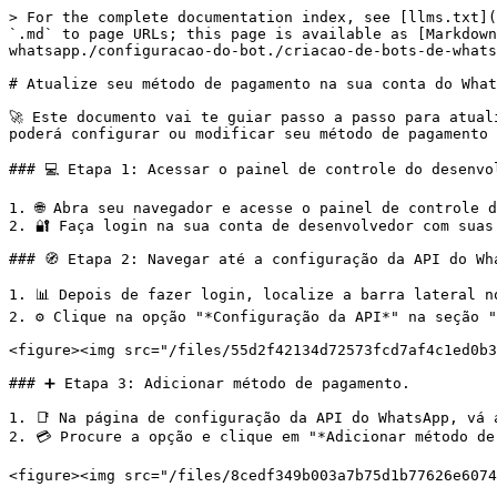
> For the complete documentation index, see [llms.txt](
`.md` to page URLs; this page is available as [Markdown
whatsapp./configuracao-do-bot./criacao-de-bots-de-whats
# Atualize seu método de pagamento na sua conta do What
🚀 Este documento vai te guiar passo a passo para atual
poderá configurar ou modificar seu método de pagamento 
### 💻 Etapa 1: Acessar o painel de controle do desenvol
1. 🌐 Abra seu navegador e acesse o painel de controle d
2. 🔐 Faça login na sua conta de desenvolvedor com suas 
### 🧭 Etapa 2: Navegar até a configuração da API do Wha
1. 📊 Depois de fazer login, localize a barra lateral n
2. ⚙️ Clique na opção "*Configuração da API*" na seção "
<figure><img src="/files/55d2f42134d72573fcd7af4c1ed0b3
### ➕ Etapa 3: Adicionar método de pagamento.

1. 📑 Na página de configuração da API do WhatsApp, vá 
2. 💳 Procure a opção e clique em "*Adicionar método de
<figure><img src="/files/8cedf349b003a7b75d1b77626e6074