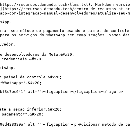
https://recursos.demandu.tech/llms.txt). Markdown versio
](https://recursos.demandu.tech/centro-de-recursos-pt-br
app-com-integracao-manual-desenvolvedores/atualize-seu-m
sApp.

izar seu método de pagamento usando o painel de controle
para os serviços do WhatsApp sem complicações. Vamos dei
vedor.

e desenvolvedores da Meta.&#x20;

credenciais.&#x20;

tsApp.

o painel de controle.&#x20;

*WhatsApp*".&#x20;

bf3c7ec641" alt=""><figcaption></figcaption></figure>

até a seção inferior.&#x20;

 pagamento*".&#x20;

90d428339a" alt=""><figcaption><p>Adicionar método de pa