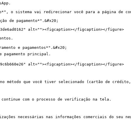
App.

o*", o sistema vai redirecionar você para a página de co
ção de pagamento*".&#x20;

3de6ad0162" alt=""><figcaption></figcaption></figure>

ntos.

ramento e pagamentos*".&#x20;

e pagamento principal.

9c6b660e26" alt=""><figcaption></figcaption></figure>

 no método que você tiver selecionado (cartão de crédito,
 continue com o processo de verificação na tela.

izações necessárias nas informações comerciais do seu neg