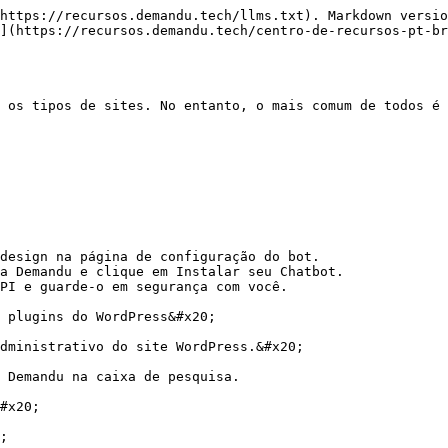
https://recursos.demandu.tech/llms.txt). Markdown versio
](https://recursos.demandu.tech/centro-de-recursos-pt-br
 os tipos de sites. No entanto, o mais comum de todos é 
design na página de configuração do bot.

a Demandu e clique em Instalar seu Chatbot.

PI e guarde-o em segurança com você.

 plugins do WordPress&#x20;

dministrativo do site WordPress.&#x20;

 Demandu na caixa de pesquisa.

#x20;

;
