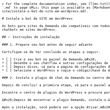
> For the complete documentation index, see [llms.txt](
`.md` to page URLs; this page is available as [Markdown
site/instale-o-bot-de-site-em-wordpress.md).

# Instale o bot de SITE em WordPress

Os bots para sites da Demandu são compatíveis com todos
chatbots em sites WordPress.

## ✅ Instruções de instalação

### 1. Prepare seu bot antes de seguir adiante

Certifique-se de ter concluído as etapas a seguir.

* [ ] Crie o seu bot no painel da Demandu.&#x20;

* [ ] Desenhe o seu chatflow e outras configurações de 
* [ ] Depois disso, vá para a página de configurações d
* [ ] Selecione o WordPress e copie o código/chave da A
### 2. Instale o plugin de chat da Demandu no centro de
Depois de concluir a primeira etapa, vá para o painel a
Encontre o centro de plugins do WordPress e procure por
&#x20;Depois de encontrar o plugin Demandu, instale-o.&
Após a instalação, você poderá ver a opção Ativar.&#x20