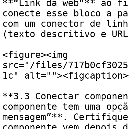
**“Link da web”** ao fi
conecte esse bloco a pa
com um conector de linh
(texto descritivo e URL
<figure><img 
src="/files/717b0cf3025
1c" alt=""><figcaption>
**3.3 Conectar componen
componente tem uma opçã
mensagem”**. Certifique
componente vem depois d