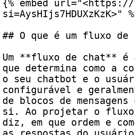
{% embed url="<https://
si=AysHIjs7HDUXzKzK>" %}
## O que é um fluxo de 
Um **fluxo de chat** é 
que determina como a co
o seu chatbot e o usuár
configurável e geralmen
de blocos de mensagens 
si. Ao projetar o fluxo
diz, em que ordem e com
as respostas do usuário.