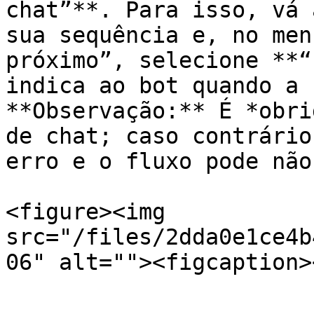
chat”**. Para isso, vá 
sua sequência e, no men
próximo”, selecione **“
indica ao bot quando a 
**Observação:** É *obri
de chat; caso contrário
erro e o fluxo pode não
<figure><img 
src="/files/2dda0e1ce4b