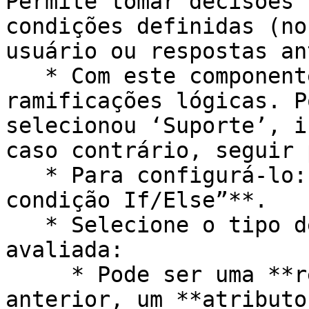
Permite tomar decisões 
condições definidas (no
usuário ou respostas an
   * Com este componente, você pode criar 
ramificações lógicas. P
selecionou ‘Suporte’, i
caso contrário, seguir 
   * Para configurá-lo: clique em **“Adicionar 
condição If/Else”**.

   * Selecione o tipo de dado ou propriedade a ser 
avaliada:

     * Pode ser uma **resposta do visitante** 
anterior, um **atributo