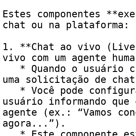
Estes componentes **exe
chat ou na plataforma:

1. **Chat ao vivo (Live
vivo com um agente huma
   * Quando o usuário chega a este ponto, é gerada 
uma solicitação de chat
   * Você pode configurar uma mensagem para o 
usuário informando que 
agente (ex.: “Vamos con
agora...”).

   * Este componente está ligado à sua 