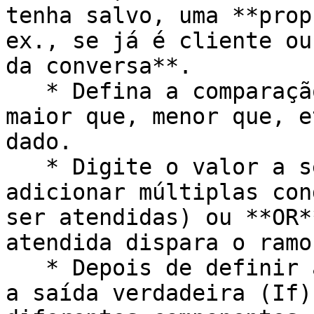
tenha salvo, uma **prop
ex., se já é cliente ou
da conversa**.

   * Defina a comparação: igual a, diferente de, 
maior que, menor que, e
dado.

   * Digite o valor a ser comparado. Você pode 
adicionar múltiplas con
ser atendidas) ou **OR*
atendida dispara o ramo)
   * Depois de definir as condições, você conecta 
a saída verdadeira (If)