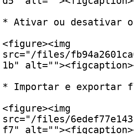
d5" alt=""><figcaption>
* Ativar ou desativar o
<figure><img 
src="/files/fb94a2601ca
1b" alt=""><figcaption>
* Importar e exportar f
<figure><img 
src="/files/6edef77e143
f7" alt=""><figcaption>