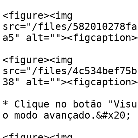
<figure><img 
src="/files/582010278fa
a5" alt=""><figcaption>
<figure><img 
src="/files/4c534bef75b
38" alt=""><figcaption>
* Clique no botão "Visu
o modo avançado.&#x20;

<figure><img 