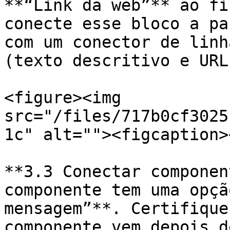
**“Link da web”** ao fi
conecte esse bloco a pa
com um conector de linh
(texto descritivo e URL
<figure><img 
src="/files/717b0cf3025
1c" alt=""><figcaption>
**3.3 Conectar componen
componente tem uma opçã
mensagem”**. Certifique
componente vem depois d