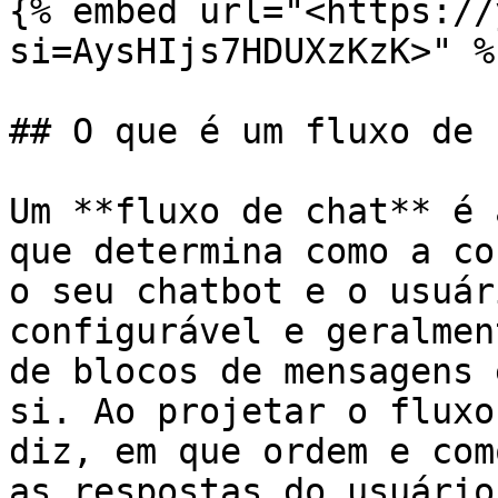
{% embed url="<https://
si=AysHIjs7HDUXzKzK>" %}
## O que é um fluxo de 
Um **fluxo de chat** é 
que determina como a co
o seu chatbot e o usuár
configurável e geralmen
de blocos de mensagens 
si. Ao projetar o fluxo
diz, em que ordem e com
as respostas do usuário.