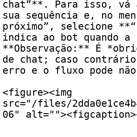
chat”**. Para isso, vá 
sua sequência e, no men
próximo”, selecione **“
indica ao bot quando a 
**Observação:** É *obri
de chat; caso contrário
erro e o fluxo pode não
<figure><img 
src="/files/2dda0e1ce4b