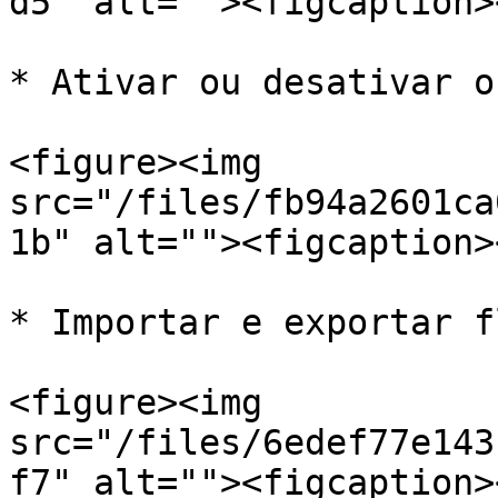
d5" alt=""><figcaption>
* Ativar ou desativar o
<figure><img 
src="/files/fb94a2601ca
1b" alt=""><figcaption>
* Importar e exportar f
<figure><img 
src="/files/6edef77e143
f7" alt=""><figcaption>