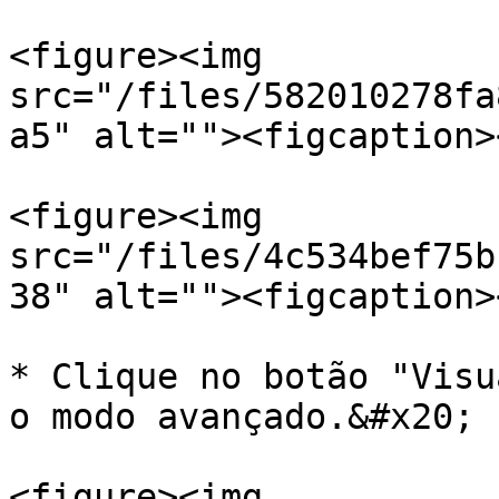
<figure><img 
src="/files/582010278fa
a5" alt=""><figcaption>
<figure><img 
src="/files/4c534bef75b
38" alt=""><figcaption>
* Clique no botão "Visu
o modo avançado.&#x20;

<figure><img 