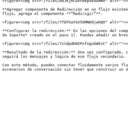
<figure><img src="/files/b0JKjbCwVFBkp4kODNmn" alt=""><
**Agregar componente de Redirección en un flujo existen
flujo, agrega el componente **“Redirigir”**.

<figure><img src="/files/YfEPSaYGV5OMND8jwHQH" alt=""><
**Configurar la redirección:** En las opciones del comp
de Soporte* creado en el paso 1). Puedes añadir un brev
<figure><img src="/files/7xtdpdH6EPxfnguGWEvC" alt=""><
**Resultado de la redirección:** Una vez configurado, c
seguirá los mensajes y lógica de ese flujo secundario.

Con este método, puedes conectar fluidamente varios flu