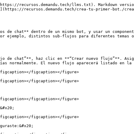
https://recursos.demandu.tech/llms.txt). Markdown versio
](https://recursos.demandu.tech/crea-tu-primer-bot./crea
os de chat** dentro de un mismo bot, y usar un component
or ejemplo, distintos sub-flujos para diferentes temas o
jo de chat”**, haz clic en **“Crear nuevo flujo”**. Asig
ías normalmente. El nuevo flujo aparecerá listado en la 
figcaption></figcaption></figure>

figcaption></figcaption></figure>

figcaption></figcaption></figure>

&#x20;

figcaption></figcaption></figure>

guraste:&#x20;
