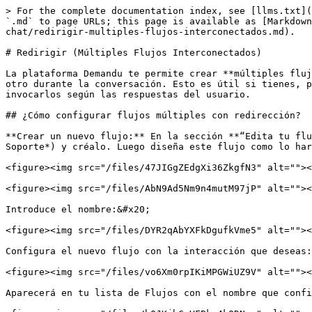
> For the complete documentation index, see [llms.txt](
`.md` to page URLs; this page is available as [Markdown
chat/redirigir-multiples-flujos-interconectados.md).

# Redirigir (Múltiples Flujos Interconectados)

La plataforma Demandu te permite crear **múltiples fluj
otro durante la conversación. Esto es útil si tienes, p
invocarlos según las respuestas del usuario.

## ¿Cómo configurar flujos múltiples con redirección?

**Crear un nuevo flujo:** En la sección **“Edita tu flu
Soporte*) y créalo. Luego diseña este flujo como lo har
<figure><img src="/files/47JIGgZEdgXi36ZkgfN3" alt=""><
<figure><img src="/files/AbN9Ad5Nm9n4mutM97jP" alt=""><
Introduce el nombre:&#x20;

<figure><img src="/files/DYR2qAbYXFkDgufkVme5" alt=""><
Configura el nuevo flujo con la interacción que deseas:
<figure><img src="/files/vo6Xm0rpIKiMPGWiUZ9V" alt=""><
Aparecerá en tu lista de Flujos con el nombre que confi