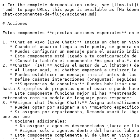
> For the complete documentation index, see [llms.txt](
`.md` to page URLs; this page is available as [Markdown
chat/componentes-de-flujo/acciones.md).

# Acciones

Estos componentes **ejecutan acciones especiales** en e
1. **Chat en vivo (Live Chat):** Inicia un chat en vivo
   * Cuando el usuario llega a este punto, se genera una solicitud de chat en vivo para tu equipo.

   * Puedes configurar un mensaje para el usuario indicando que será atendido por un agente (ej. “Te conectaremos con un agente ahora...”).

   * Este componente está ligado a tu configuración de **Equipo**: se asignará la conversación a un miembro del equipo con rol de soporte.

   * (Consulta también el componente *Asignar chat*, descrito más abajo, para control de a quién se asigna.)

2. **ChatGPT (IA):** Activa el motor de IA (ChatGPT) de
   * Al llegar aquí, el chatbot empezará a utilizar la IA de Demandu (basada en GPT) para responder preguntas abiertas del usuario.

   * Puedes establecer un mensaje inicial antes de las respuestas de IA (ej. “Claro, déjame pensar...”).

   * Define cuántas interacciones (preguntas) seguidas manejará la IA (número de consultas que la IA resolverá en esta sesión).

   * **Sugerencias de consulta:** Puedes habilitar una caja de sugerencias (hasta 3 sugerencias) para guiar al usuario en qué preguntar. Si la activas, proporciona 
hasta 3 ejemplos de preguntas que el usuario puede hace
   * Este componente funciona mejor si has **entrenado tu IA** con datos relevantes (ver la sección de Entrenar chatbot con IA más abajo). La IA usará tanto los datos 
entrenados como su modelo de lenguaje para responder.

3. **Asignar chat (Assign Chat):** Asigna automáticamen
   * Puedes optar por asignar a un **miembro específico** (seleccionas su nombre de la lista de tu equipo) *o* asignar por **departamento**.

   * Si asignas por departamento, Demandu usará la lógica **“Round Robin”**: distribuirá equitativamente las solicitudes de chat entre los miembros del departamento, 
uno por uno.

   * Opciones adicionales:

     * No asignar a agentes desconectados (fuera de línea).

     * Asignar solo a agentes dentro del horario laboral configurado (si tienes horarios de atención definidos).

   * Este componente complementa al de Chat en vivo; puedes usarlo para decidir cómo se reparte la conversación en vivo.
