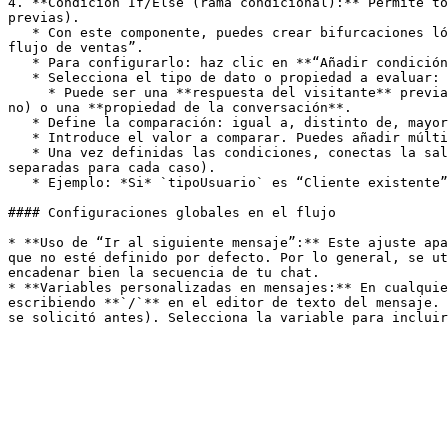
4. **Condición If/Else (rama condicional):** Permite to
previas).

   * Con este componente, puedes crear bifurcaciones lógicas. Por ejemplo: “Si el cliente seleccionó ‘Soporte’, ir al flujo de soporte; de lo contrario, seguir al 
flujo de ventas”.

   * Para configurarlo: haz clic en **“Añadir condición If/Else”**.

   * Selecciona el tipo de dato o propiedad a evaluar:

     * Puede ser una **respuesta del visitante** previa, un **atributo personalizado** que tengas guardado, una **propiedad de contacto** (p. ej., si ya es cliente o 
no) o una **propiedad de la conversación**.

   * Define la comparación: igual a, distinto de, mayor que, menor que, etc., según el tipo de dato.

   * Introduce el valor a comparar. Puedes añadir múltiples condiciones **AND** (todas deben cumplirse) o **OR** (cualquiera que se cumpla dispara la rama).

   * Una vez definidas las condiciones, conectas la salida verdadera (If) y la salida falsa (Else) hacia diferentes componentes en el flujo (en el editor verás ramas 
separadas para cada caso).

   * Ejemplo: *Si* `tipoUsuario` es “Cliente existente”, *entonces* mostrar opciones de soporte avanzado, *si no* (else) ofrecer información de productos.

#### Configuraciones globales en el flujo

* **Uso de “Ir al siguiente mensaje”:** Este ajuste apa
que no esté definido por defecto. Por lo general, se ut
encadenar bien la secuencia de tu chat.

* **Variables personalizadas en mensajes:** En cualquie
escribiendo **`/`** en el editor de texto del mensaje. 